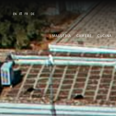
EN
IT
FR
DE
MASSERIA
CAMERE
CUCINA