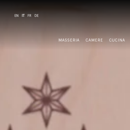
EN
IT
FR
DE
MASSERIA
CAMERE
CUCINA