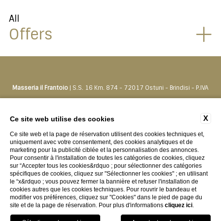
All
Offers
Masseria il Frantoio
| S.S. 16 Km. 874 - 72017 Ostuni - Brindisi - P.IVA
01500550742
Tel.
+39 0831330276
-
prenota@masseriailfrantoio.it
X
Ce site web utilise des cookies
Ce site web et la page de réservation utilisent des cookies techniques et,
CONTACTS
PRIVACY
LES DONNÉES DE LA COMPAGNIE
uniquement avec votre consentement, des cookies analytiques et de
marketing pour la publicité ciblée et la personnalisation des annonces.
COOKIE POLICY
ACCESSIBILITY
Pour consentir à l'installation de toutes les catégories de cookies, cliquez
sur “Accepter tous les cookies&rdquo ; pour sélectionner des catégories
spécifiques de cookies, cliquez sur "Sélectionner les cookies" ; en utilisant
le “x&rdquo ; vous pouvez fermer la bannière et refuser l'installation de
cookies autres que les cookies techniques. Pour rouvrir le bandeau et
modifier vos préférences, cliquez sur "Cookies" dans le pied de page du
site et de la page de réservation. Pour plus d'informations
cliquez ici
.