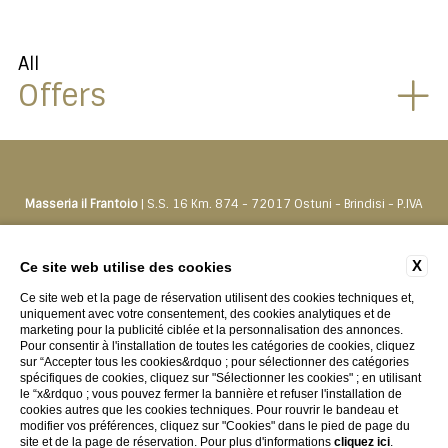
All
Offers
Masseria il Frantoio
| S.S. 16 Km. 874 - 72017 Ostuni - Brindisi - P.IVA
01500550742
Tel.
+39 0831330276
-
prenota@masseriailfrantoio.it
X
Ce site web utilise des cookies
Ce site web et la page de réservation utilisent des cookies techniques et,
CONTACTS
PRIVACY
LES DONNÉES DE LA COMPAGNIE
uniquement avec votre consentement, des cookies analytiques et de
marketing pour la publicité ciblée et la personnalisation des annonces.
COOKIE POLICY
ACCESSIBILITY
Pour consentir à l'installation de toutes les catégories de cookies, cliquez
sur “Accepter tous les cookies&rdquo ; pour sélectionner des catégories
spécifiques de cookies, cliquez sur "Sélectionner les cookies" ; en utilisant
le “x&rdquo ; vous pouvez fermer la bannière et refuser l'installation de
cookies autres que les cookies techniques. Pour rouvrir le bandeau et
modifier vos préférences, cliquez sur "Cookies" dans le pied de page du
site et de la page de réservation. Pour plus d'informations
cliquez ici
.