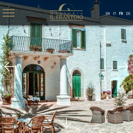
EN
IT
FR
DE