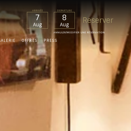
ARRIVÉE
DEPARTURE
7
8
Aug
Aug
ANNULER/MODIFIER UNE RÉSERVATION
GALERIE
OFFRES
PRESS