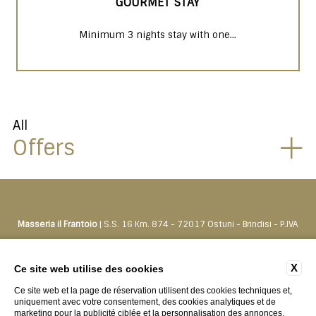
GOURMET STAY
Minimum 3 nights stay with one...
All
Offers
Masseria il Frantoio
| S.S. 16 Km. 874 - 72017 Ostuni - Brindisi - P.IVA
01500550742
Tel.
+39 0831330276
-
prenota@masseriailfrantoio.it
X
Ce site web utilise des cookies
Ce site web et la page de réservation utilisent des cookies techniques et,
CONTACTS
PRIVACY
LES DONNÉES DE LA COMPAGNIE
uniquement avec votre consentement, des cookies analytiques et de
marketing pour la publicité ciblée et la personnalisation des annonces.