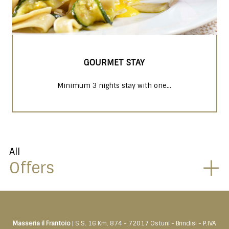
GOURMET STAY
Minimum 3 nights stay with one...
All
Offers
Masseria il Frantoio
| S.S. 16 Km. 874 - 72017 Ostuni - Brindisi - P.IVA