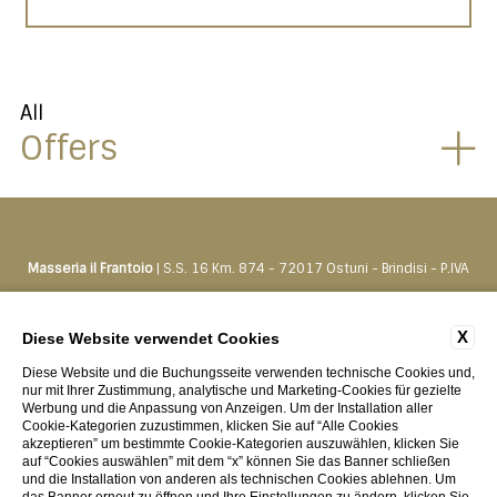
All
Offers
Masseria il Frantoio
| S.S. 16 Km. 874 - 72017 Ostuni - Brindisi - P.IVA
01500550742
Tel.
+39 0831330276
-
prenota@masseriailfrantoio.it
X
Diese Website verwendet Cookies
Diese Website und die Buchungsseite verwenden technische Cookies und,
KONTAKTE
PRIVACY
VON UNTERNEHMEN
COOKIE POLICY
nur mit Ihrer Zustimmung, analytische und Marketing-Cookies für gezielte
Werbung und die Anpassung von Anzeigen. Um der Installation aller
ACCESSIBILITY
Cookie-Kategorien zuzustimmen, klicken Sie auf “Alle Cookies
akzeptieren” um bestimmte Cookie-Kategorien auszuwählen, klicken Sie
auf “Cookies auswählen” mit dem “x” können Sie das Banner schließen
und die Installation von anderen als technischen Cookies ablehnen. Um